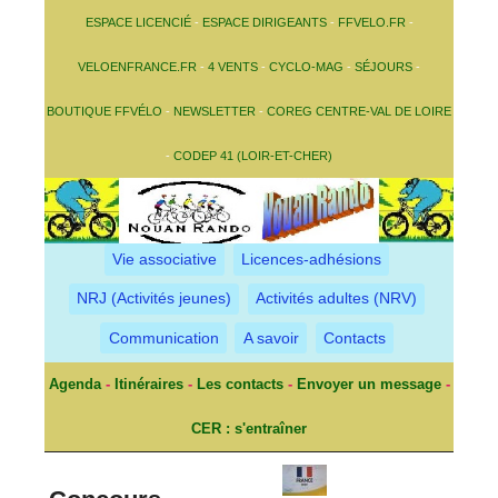
ESPACE LICENCIÉ
-
ESPACE DIRIGEANTS
-
FFVELO.FR
-
VELOENFRANCE.FR
-
4 VENTS
-
CYCLO-MAG
-
SÉJOURS
-
BOUTIQUE FFVÉLO
-
NEWSLETTER
-
COREG CENTRE-VAL DE LOIRE
-
CODEP 41 (LOIR-ET-CHER)
Vie associative
Licences-adhésions
NRJ (Activités jeunes)
Activités adultes (NRV)
Communication
A savoir
Contacts
Agenda
-
Itinéraires
-
Les contacts
-
Envoyer un message
-
CER : s'entraîner