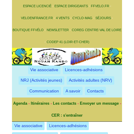
ESPACE LICENCIÉ
-
ESPACE DIRIGEANTS
-
FFVELO.FR
-
VELOENFRANCE.FR
-
4 VENTS
-
CYCLO-MAG
-
SÉJOURS
-
BOUTIQUE FFVÉLO
-
NEWSLETTER
-
COREG CENTRE-VAL DE LOIRE
-
CODEP 41 (LOIR-ET-CHER)
Vie associative
Licences-adhésions
NRJ (Activités jeunes)
Activités adultes (NRV)
Communication
A savoir
Contacts
Agenda
-
Itinéraires
-
Les contacts
-
Envoyer un message
-
CER : s'entraîner
Vie associative
Licences-adhésions