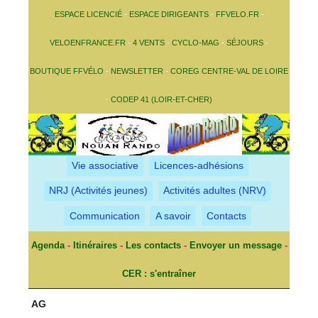
ESPACE LICENCIÉ
-
ESPACE DIRIGEANTS
-
FFVELO.FR
-
VELOENFRANCE.FR
-
4 VENTS
-
CYCLO-MAG
-
SÉJOURS
-
BOUTIQUE FFVÉLO
-
NEWSLETTER
-
COREG CENTRE-VAL DE LOIRE
-
CODEP 41 (LOIR-ET-CHER)
Vie associative
Licences-adhésions
NRJ (Activités jeunes)
Activités adultes (NRV)
Communication
A savoir
Contacts
Agenda
-
Itinéraires
-
Les contacts
-
Envoyer un message
-
CER : s'entraîner
AG