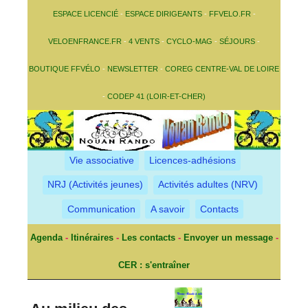
ESPACE LICENCIÉ
-
ESPACE DIRIGEANTS
-
FFVELO.FR
-
VELOENFRANCE.FR
-
4 VENTS
-
CYCLO-MAG
-
SÉJOURS
-
BOUTIQUE FFVÉLO
-
NEWSLETTER
-
COREG CENTRE-VAL DE LOIRE
-
CODEP 41 (LOIR-ET-CHER)
Vie associative
Licences-adhésions
NRJ (Activités jeunes)
Activités adultes (NRV)
Communication
A savoir
Contacts
Agenda
-
Itinéraires
-
Les contacts
-
Envoyer un message
-
CER : s'entraîner