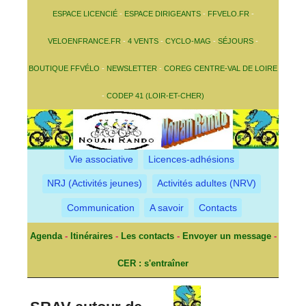
ESPACE LICENCIÉ
-
ESPACE DIRIGEANTS
-
FFVELO.FR
-
VELOENFRANCE.FR
-
4 VENTS
-
CYCLO-MAG
-
SÉJOURS
-
BOUTIQUE FFVÉLO
-
NEWSLETTER
-
COREG CENTRE-VAL DE LOIRE
-
CODEP 41 (LOIR-ET-CHER)
Vie associative
Licences-adhésions
NRJ (Activités jeunes)
Activités adultes (NRV)
Communication
A savoir
Contacts
Agenda
-
Itinéraires
-
Les contacts
-
Envoyer un message
-
CER : s'entraîner