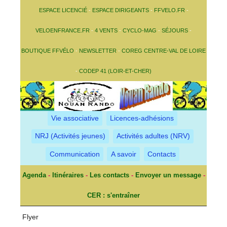
ESPACE LICENCIÉ
-
ESPACE DIRIGEANTS
-
FFVELO.FR
-
VELOENFRANCE.FR
-
4 VENTS
-
CYCLO-MAG
-
SÉJOURS
-
BOUTIQUE FFVÉLO
-
NEWSLETTER
-
COREG CENTRE-VAL DE LOIRE
-
CODEP 41 (LOIR-ET-CHER)
Vie associative
Licences-adhésions
NRJ (Activités jeunes)
Activités adultes (NRV)
Communication
A savoir
Contacts
Agenda
-
Itinéraires
-
Les contacts
-
Envoyer un message
-
CER : s'entraîner
Flyer