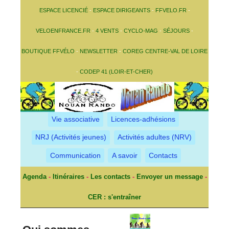
ESPACE LICENCIÉ
-
ESPACE DIRIGEANTS
-
FFVELO.FR
-
VELOENFRANCE.FR
-
4 VENTS
-
CYCLO-MAG
-
SÉJOURS
-
BOUTIQUE FFVÉLO
-
NEWSLETTER
-
COREG CENTRE-VAL DE LOIRE
-
CODEP 41 (LOIR-ET-CHER)
Vie associative
Licences-adhésions
NRJ (Activités jeunes)
Activités adultes (NRV)
Communication
A savoir
Contacts
Agenda
-
Itinéraires
-
Les contacts
-
Envoyer un message
-
CER : s'entraîner