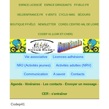
ESPACE LICENCIÉ
-
ESPACE DIRIGEANTS
-
FFVELO.FR
-
VELOENFRANCE.FR
-
4 VENTS
-
CYCLO-MAG
-
SÉJOURS
-
BOUTIQUE FFVÉLO
-
NEWSLETTER
-
COREG CENTRE-VAL DE LOIRE
-
CODEP 41 (LOIR-ET-CHER)
Vie associative
Licences-adhésions
NRJ (Activités jeunes)
Activités adultes (NRV)
Communication
A savoir
Contacts
Agenda
-
Itinéraires
-
Les contacts
-
Envoyer un message
-
CER : s'entraîner
Codep41