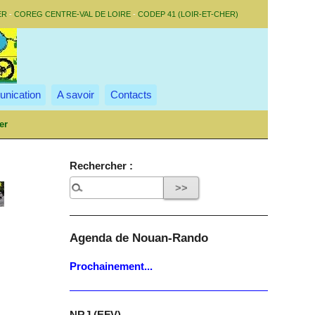
ER
-
COREG CENTRE-VAL DE LOIRE
-
CODEP 41 (LOIR-ET-CHER)
nication
A savoir
Contacts
er
Rechercher :
Agenda de Nouan-Rando
Prochainement...
NRJ (EFV)