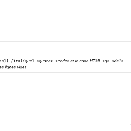
et le code HTML
as}} {italique} <quote> <code>
<q> <del>
s lignes vides.