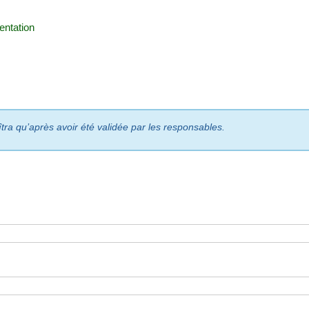
ntation
îtra qu’après avoir été validée par les responsables.