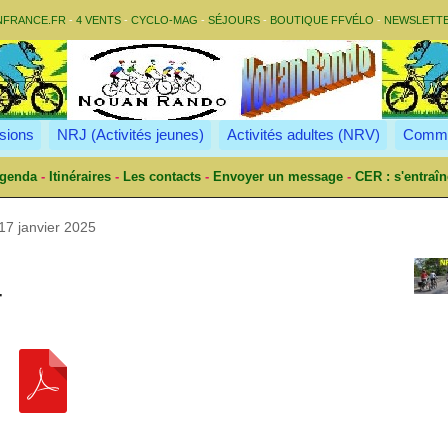
NFRANCE.FR
-
4 VENTS
-
CYCLO-MAG
-
SÉJOURS
-
BOUTIQUE FFVÉLO
-
NEWSLETT
sions
NRJ (Activités jeunes)
Activités adultes (NRV)
Commu
genda
-
Itinéraires
-
Les contacts
-
Envoyer un message
-
CER : s'entraîn
17 janvier 2025
4