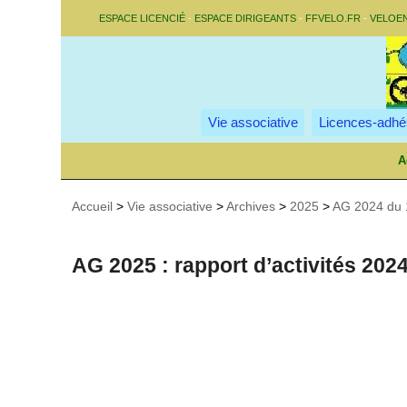
ESPACE LICENCIÉ
-
ESPACE DIRIGEANTS
-
FFVELO.FR
-
VELOE
Vie associative
Licences-adhé
A
Accueil
>
Vie associative
>
Archives
>
2025
>
AG 2024 du 
AG 2025 : rapport d’activités 202