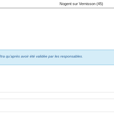
Nogent sur Vernisson (45)
îtra qu’après avoir été validée par les responsables.