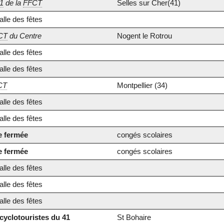
1
de la
FFCT
Selles sur Cher(41)
lle des fêtes
CT
du Centre
Nogent le Rotrou
lle des fêtes
lle des fêtes
CT
Montpellier (34)
lle des fêtes
lle des fêtes
e fermée
congés scolaires
e fermée
congés scolaires
lle des fêtes
lle des fêtes
lle des fêtes
cyclotouristes du 41
St Bohaire