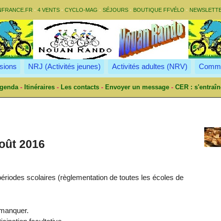
NFRANCE.FR
-
4 VENTS
-
CYCLO-MAG
-
SÉJOURS
-
BOUTIQUE FFVÉLO
-
NEWSLETT
sions
NRJ (Activités jeunes)
Activités adultes (NRV)
Commu
genda
-
Itinéraires
-
Les contacts
-
Envoyer un message
-
CER : s'entraîn
oût 2016
ériodes scolaires (règlementation de toutes les écoles de
 manquer.