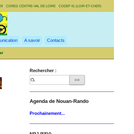
ER
-
COREG CENTRE-VAL DE LOIRE
-
CODEP 41 (LOIR-ET-CHER)
nication
A savoir
Contacts
er
Rechercher :
Agenda de Nouan-Rando
Prochainement...
NRJ (EFV)