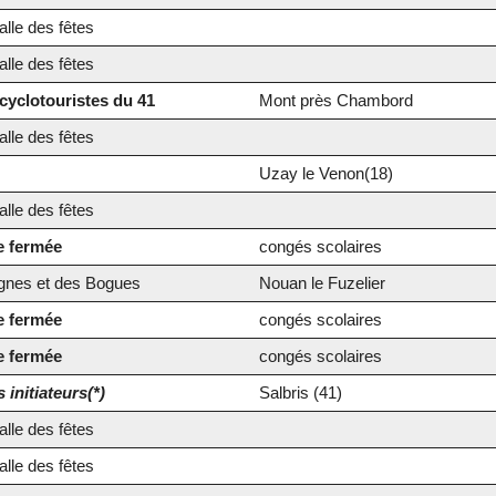
lle des fêtes
lle des fêtes
cyclotouristes du 41
Mont près Chambord
lle des fêtes
Uzay le Venon(18)
lle des fêtes
e fermée
congés scolaires
gnes et des Bogues
Nouan le Fuzelier
e fermée
congés scolaires
e fermée
congés scolaires
initiateurs(*)
Salbris (41)
lle des fêtes
lle des fêtes