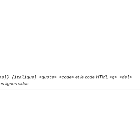
et le code HTML
as}} {italique} <quote> <code>
<q> <del>
s lignes vides.