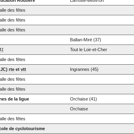
ucation Routière
Lamotte-Beuvron
lle des fêtes
lle des fêtes
lle des fêtes
Ballan-Miré (37)
41
Tout le Loir-et-Cher
lle des fêtes
JC
)
rte
et
vtt
Ingrannes (45)
lle des fêtes
lle des fêtes
es de la ligue
Orchaise (41)
Orchaise
lle des fêtes
école de cyclotourisme