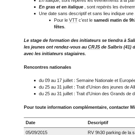
En italique
, sont repérés les évènements à la parti
En gras et en italique
, sont repérés les évènem
Une date sans descriptif et sans lieu indique un
Pour le
VTT
c’est le
samedi matin de 9h30
fêtes
.
Le stage de formation des initiateurs se tiendra à Sa
les jeunes ont rendez-vous au
CRJS
de Salbris (41) 
avec les initiateurs stagiaires.
Rencontres nationales
du 09 au 17 juillet : Semaine Nationale et Euro
du 25 au 31 juillet : Trait d’Union des jeunes de Al
du 25 au 31 juillet : Trait d’Union des Grands de d
Pour toute information complémentaire, contacter M
Date
Descriptif
05/09/2015
RV 9h30 parking de la sa