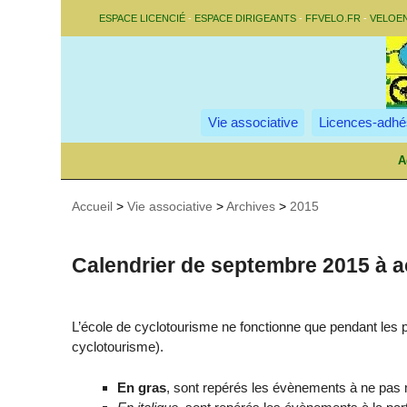
ESPACE LICENCIÉ
-
ESPACE DIRIGEANTS
-
FFVELO.FR
-
VELOE
Vie associative
Licences-adhé
A
Accueil
>
Vie associative
>
Archives
>
2015
Calendrier de septembre 2015 à a
L’école de cyclotourisme ne fonctionne que pendant les p
cyclotourisme).
En gras
, sont repérés les évènements à ne pas