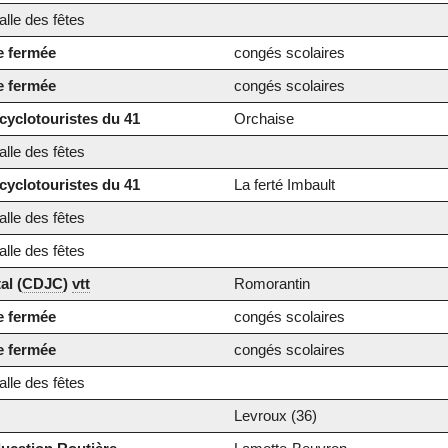
lle des fêtes
e fermée
congés scolaires
e fermée
congés scolaires
cyclotouristes du 41
Orchaise
lle des fêtes
cyclotouristes du 41
La ferté Imbault
lle des fêtes
lle des fêtes
al (
CDJC
)
vtt
Romorantin
e fermée
congés scolaires
e fermée
congés scolaires
lle des fêtes
Levroux (36)