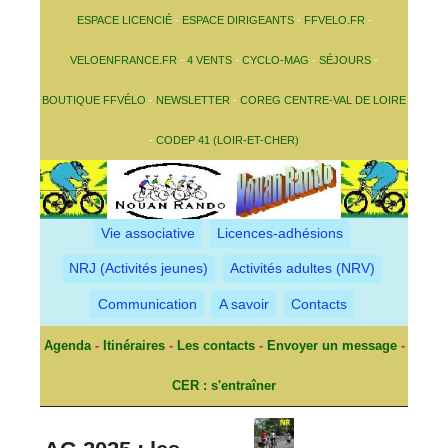
ESPACE LICENCIÉ
-
ESPACE DIRIGEANTS
-
FFVELO.FR
-
VELOENFRANCE.FR
-
4 VENTS
-
CYCLO-MAG
-
SÉJOURS
-
BOUTIQUE FFVÉLO
-
NEWSLETTER
-
COREG CENTRE-VAL DE LOIRE
-
CODEP 41 (LOIR-ET-CHER)
Vie associative
Licences-adhésions
NRJ (Activités jeunes)
Activités adultes (NRV)
Communication
A savoir
Contacts
Agenda
-
Itinéraires
-
Les contacts
-
Envoyer un message
-
CER : s'entraîner