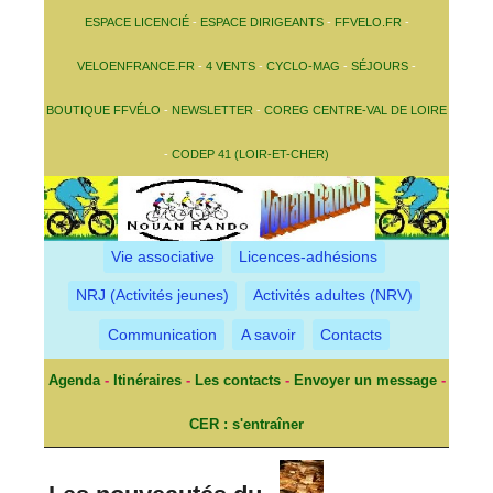
ESPACE LICENCIÉ
-
ESPACE DIRIGEANTS
-
FFVELO.FR
-
VELOENFRANCE.FR
-
4 VENTS
-
CYCLO-MAG
-
SÉJOURS
-
BOUTIQUE FFVÉLO
-
NEWSLETTER
-
COREG CENTRE-VAL DE LOIRE
-
CODEP 41 (LOIR-ET-CHER)
Vie associative
Licences-adhésions
NRJ (Activités jeunes)
Activités adultes (NRV)
Communication
A savoir
Contacts
Agenda
-
Itinéraires
-
Les contacts
-
Envoyer un message
-
CER : s'entraîner