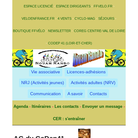
ESPACE LICENCIÉ
-
ESPACE DIRIGEANTS
-
FFVELO.FR
-
VELOENFRANCE.FR
-
4 VENTS
-
CYCLO-MAG
-
SÉJOURS
-
BOUTIQUE FFVÉLO
-
NEWSLETTER
-
COREG CENTRE-VAL DE LOIRE
-
CODEP 41 (LOIR-ET-CHER)
Vie associative
Licences-adhésions
NRJ (Activités jeunes)
Activités adultes (NRV)
Communication
A savoir
Contacts
Agenda
-
Itinéraires
-
Les contacts
-
Envoyer un message
-
CER : s'entraîner