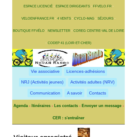
ESPACE LICENCIÉ
-
ESPACE DIRIGEANTS
-
FFVELO.FR
-
VELOENFRANCE.FR
-
4 VENTS
-
CYCLO-MAG
-
SÉJOURS
-
BOUTIQUE FFVÉLO
-
NEWSLETTER
-
COREG CENTRE-VAL DE LOIRE
-
CODEP 41 (LOIR-ET-CHER)
Vie associative
Licences-adhésions
NRJ (Activités jeunes)
Activités adultes (NRV)
Communication
A savoir
Contacts
Agenda
-
Itinéraires
-
Les contacts
-
Envoyer un message
-
CER : s'entraîner